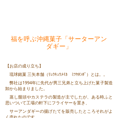
福を呼ぶ沖縄菓子「サーターアン
ダギー」
【お店の成り立ち】
琉球銘菓 三矢本舗（ﾘｭｳｷｭｳﾒｲｶ ﾐﾂﾔﾎﾝﾎﾟ）とは。。
弊社は1994年に先代が男三兄弟と立ち上げた菓子製造
卸から始まりました。
蒸し饅頭やカステラの製造が主でしたが、ある時ふと
思いついて工場の軒下にフライヤーを置き、
サーアンダギーの揚げたてを販売したところ
それがよ
く売れたのです。