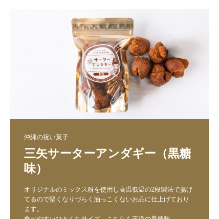
沖縄の祝い菓子
三矢サーターアンダギー（黒糖
味）
オリジナルのミックス粉を使用し高温低温の2段製法で揚げ
てるので堅くなりづらく油っこくないお品に仕上げており
ます。

食べやすいひとくちサイズ。こちらも王道の黒糖味。
